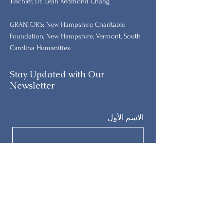
Tischler, Dr. Leah Redmond Chang
GRANTORS: New Hampshire Charitable
Foundation, New Hampshire, Vermont, South
Carolina Humanities.
Stay Updated with Our
Newsletter
الاسم الأول
اسم العائلة
بريد إلكتروني