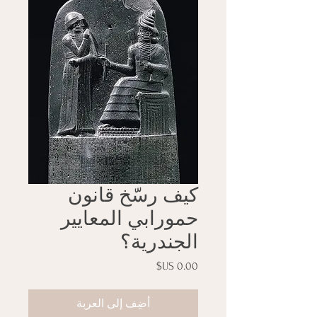
كيف رسّخ قانون
حمورابي المعايير
الجندرية؟
السعر
أضِف إلى العربة