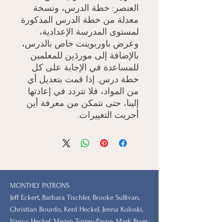
العنصر: خطة الدرس، ونسخة
معدلة من خطة الدرس المذكورة
لمستوى المدرسة الإعدادية،
وعرض باوربوينت خاص بالدرس،
بالإضافة إلى موردَين للمعلمين
للمساعدة في الإجابة على كل
خطة درس. إذا قمت بتعديل أي
من المواد، فلا تتردد في إعادتها
إلينا، حتى نتمكن من معرفة أين
أجريت التغييرات.
MONTHLY PATRONS
​Jeff Eckert, Barbara Tischler, Brooke Sullivan,
Christian Bourdo, Kent Heckel, Jenna Koloski,
Nancy Heckel, Megan Torrey-Payne, Mark Bryer,