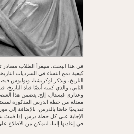
في هذا البحث، سيقرأ الطلاب مصادر ثان
كيفية دمج النساء في السرديات التاريخي
التاريخ، ويذكر لوكريشيا، ويوليوس قيصر،
الثاني، والذي كتبته أيضًا قناة التاريخ، في
وعذارى فيستال، إلخ. يتضمن هذا العن
معدلة من خطة الدرس المذكورة لمستوى
تقديميًا خاصًا بالدرس، بالإضافة إلى م
الإجابة على كل خطة درس. إذا قمتَ بتعدي
في إعادتها إلينا، لنتمكن من الاطلاع على