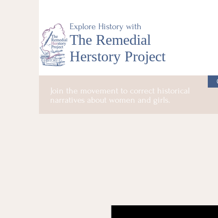
Explore History with
The Remedial
Herstory Project
Join the movement to correct historical
narratives about women and girls.