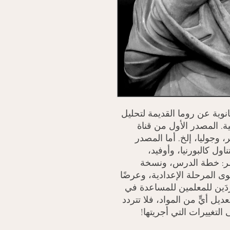
وية عن روما القديمة لتحليل
ة. المصدر الأول من قناة
 وجوليا، إلخ. أما المصدر
تناول كالبورنيا، وأوفيد،
صر: خطة الدرس، ونسخة
 المرحلة الإعدادية، وعرضًا
وردَين للمعلمين للمساعدة في
ل أيٍّ من المواد، فلا تتردد
 التغييرات التي أجريتها!