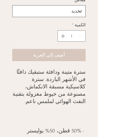
الكمية
*
أضِف إلى العربة
سترة متينة ودافئة ستبقيك دافئًا 
في الأشهر الباردة. سترة 
كلاسيكية مسبقة الانكماش، 
مصنوعة من خيوط مغزولة بتقنية 
النفث الهوائي لملمس ناعم.

 • 50% قطن، 50% بوليستر
