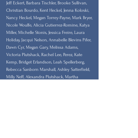
​Jeff Eckert, Barbara Tischler, Brooke Sullivan,
Christian Bourdo, Kent Heckel, Jenna Koloski,
Nancy Heckel, Megan Torrey-Payne, Mark Bryer,
Nicole Woulfe, Alicia Gutierrez-Romine, Katya
Miller, Michelle Stonis, Jessica Freire, Laura
Holiday, Jacqui Nelson, Annabelle Blevins Pifer,
Dawn Cyr, Megan Gary, Melissa Adams,
Victoria Plutshack, Rachel Lee, Perez, Kate
Kemp, Bridget Erlandson, Leah Spellerberg,
Rebecca Sanborn Marshall​, Ashley Satterfield,
Milly Neff, Alexandra Plutshack, Martha
Wheelock, Gwen Duralek, Maureen Barthen,
Pamela Scully, Elizabeth Blanchard, Christina
Luzzi, Amy Hancock Cranage,
MAJOR DONORS
​Pioneer: Deb Coffin, Annalee Davis Thorndike
Foundation, Rhode Island Community
Foundation, the Heron Foundation