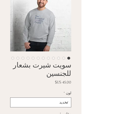
سويت شيرت بشعار
للجنسين
السعر
لون
*
مقاس
*