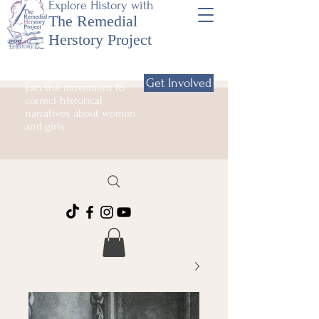
Explore History with
The Remedial
Herstory Project
Get Involved
Join the movement to
correct historical
narratives about women
and girls.