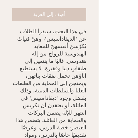
أضِف إلى العربة
في هذا البحث، سيقرأ الطلاب
عن "الديفاداسيس"، وهنّ فتياتٌ
يُكرّسنَ أنفسهنّ للمعابد
الهندوسية للزواج من إله
هندوسي. غالبًا ما ينتمين إلى
طبقاتٍ دنيا وفقيرة، لا يستطيع
آباؤهن تحمل نفقات بناتهن،
ويحتجن إلى الحماية من الطبقات
العليا والسلطات الدينية، وذلك
بفضل وجود "ديفاداسيس" في
العائلة، أو يعتقدن أن تكريس
ابنتهن للإله يضمن البركات
والحماية من العائلة. يتضمن هذا
العنصر: خطة الدرس، وعرضًا
تقديميًا خاصًا بالدرس، ومواد