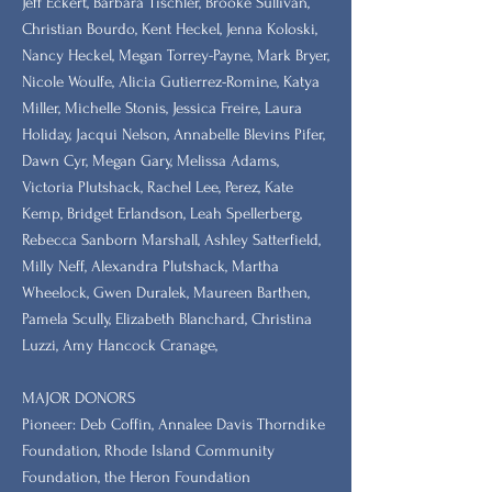
​Jeff Eckert, Barbara Tischler, Brooke Sullivan,
Christian Bourdo, Kent Heckel, Jenna Koloski,
Nancy Heckel, Megan Torrey-Payne, Mark Bryer,
Nicole Woulfe, Alicia Gutierrez-Romine, Katya
Miller, Michelle Stonis, Jessica Freire, Laura
Holiday, Jacqui Nelson, Annabelle Blevins Pifer,
Dawn Cyr, Megan Gary, Melissa Adams,
Victoria Plutshack, Rachel Lee, Perez, Kate
Kemp, Bridget Erlandson, Leah Spellerberg,
Rebecca Sanborn Marshall​, Ashley Satterfield,
Milly Neff, Alexandra Plutshack, Martha
Wheelock, Gwen Duralek, Maureen Barthen,
Pamela Scully, Elizabeth Blanchard, Christina
Luzzi, Amy Hancock Cranage,
MAJOR DONORS
​Pioneer: Deb Coffin, Annalee Davis Thorndike
Foundation, Rhode Island Community
Foundation, the Heron Foundation