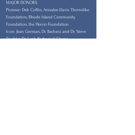
MAJOR DONORS
​Pioneer: Deb Coffin, Annalee Davis Thorndike
Foundation, Rhode Island Community
Foundation, the Heron Foundation
Icon: Jean German, Dr. Barbara and Dr. Steve
Tischler, Dr. Leah Redmond Chang
GRANTORS: New Hampshire Charitable
Foundation, New Hampshire, Vermont, South
Carolina Humanities.
Stay Updated with Our
Newsletter
Prénom
Nom de famille