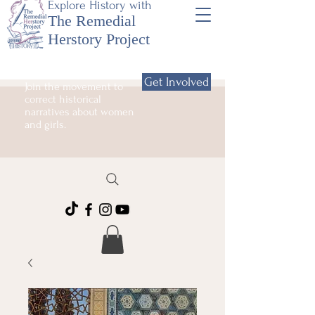
Explore History with
The Remedial
Herstory Project
Get Involved
Join the movement to
correct historical
narratives about women
and girls.