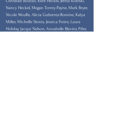
Christian Bourdo, Kent Heckel, Jenna Koloski,
Nancy Heckel, Megan Torrey-Payne, Mark Bryer,
Nicole Woulfe, Alicia Gutierrez-Romine, Katya
Miller, Michelle Stonis, Jessica Freire, Laura
Holiday, Jacqui Nelson, Annabelle Blevins Pifer,
Dawn Cyr, Megan Gary, Melissa Adams,
Victoria Plutshack, Rachel Lee, Perez, Kate
Kemp, Bridget Erlandson, Leah Spellerberg,
Rebecca Sanborn Marshall​, Ashley Satterfield,
Milly Neff, Alexandra Plutshack, Martha
Wheelock, Gwen Duralek, Maureen Barthen,
Pamela Scully, Elizabeth Blanchard, Christina
Luzzi, Amy Hancock Cranage,
MAJOR DONORS
​Pioneer: Deb Coffin, Annalee Davis Thorndike
Foundation, Rhode Island Community
Foundation, the Heron Foundation
Icon: Jean German, Dr. Barbara and Dr. Steve