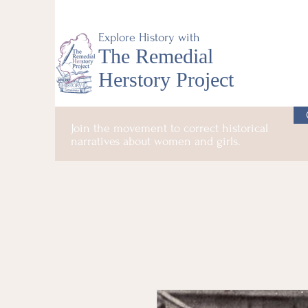
Explore History with
The Remedial
Herstory Project
Join the movement to correct historical
narratives about women and girls.