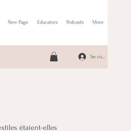
New Page
Educators
Podcasts
More
Se connecter
xtiles étaient-elles