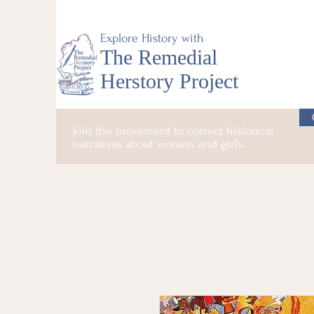
Explore History with
The Remedial
Herstory Project
Join the movement to correct historical
narratives about women and girls.