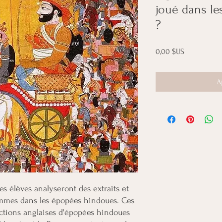
joué dans l
?
Prix
0,00 $US
A
es élèves analyseront des extraits et
emmes dans les épopées hindoues. Ces
ctions anglaises d'épopées hindoues