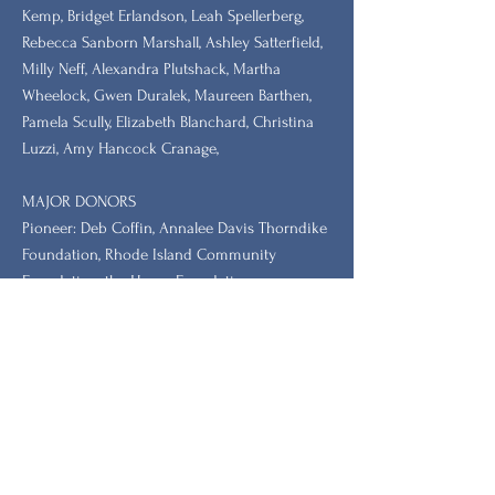
Kemp, Bridget Erlandson, Leah Spellerberg,
Rebecca Sanborn Marshall​, Ashley Satterfield,
Milly Neff, Alexandra Plutshack, Martha
Wheelock, Gwen Duralek, Maureen Barthen,
Pamela Scully, Elizabeth Blanchard, Christina
Luzzi, Amy Hancock Cranage,
MAJOR DONORS
​Pioneer: Deb Coffin, Annalee Davis Thorndike
Foundation, Rhode Island Community
Foundation, the Heron Foundation
Icon: Jean German, Dr. Barbara and Dr. Steve
Tischler, Dr. Leah Redmond Chang
GRANTORS: New Hampshire Charitable
Foundation, New Hampshire, Vermont, South
Carolina Humanities.