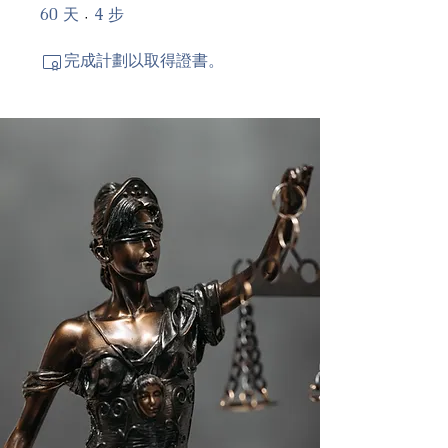
60
4
60 天
4 步
天
步
完成計劃以取得證書。