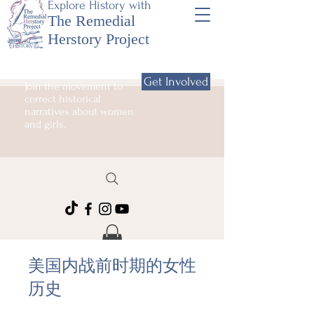
Explore History with
The Remedial
Herstory Project
Get Involved
Join the movement to
correct historical
narratives about women
and girls.
美国内战前时期的女性
历史