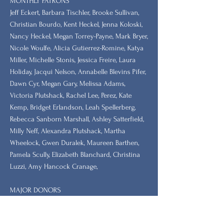
MONTHLY PATRONS
​Jeff Eckert, Barbara Tischler, Brooke Sullivan,
Christian Bourdo, Kent Heckel, Jenna Koloski,
Nancy Heckel, Megan Torrey-Payne, Mark Bryer,
Nicole Woulfe, Alicia Gutierrez-Romine, Katya
Miller, Michelle Stonis, Jessica Freire, Laura
Holiday, Jacqui Nelson, Annabelle Blevins Pifer,
Dawn Cyr, Megan Gary, Melissa Adams,
Victoria Plutshack, Rachel Lee, Perez, Kate
Kemp, Bridget Erlandson, Leah Spellerberg,
Rebecca Sanborn Marshall​, Ashley Satterfield,
Milly Neff, Alexandra Plutshack, Martha
Wheelock, Gwen Duralek, Maureen Barthen,
Pamela Scully, Elizabeth Blanchard, Christina
Luzzi, Amy Hancock Cranage,
MAJOR DONORS
​Pioneer: Deb Coffin, Annalee Davis Thorndike
Foundation, Rhode Island Community