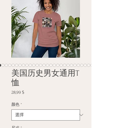
美国历史男女通用T
恤
28,99 $
價
格
颜色
*
尺寸
*