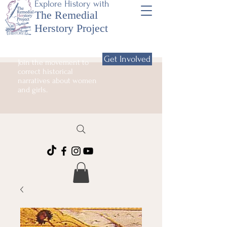
Explore History with
The Remedial
Herstory Project
Get Involved
Join the movement to
correct historical
narratives about women
and girls.