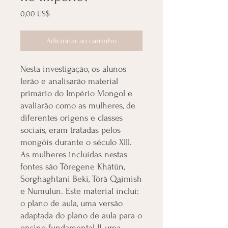
Preço
0,00 US$
Adicionar ao carrinho
Nesta investigação, os alunos
lerão e analisarão material
primário do Império Mongol e
avaliarão como as mulheres, de
diferentes origens e classes
sociais, eram tratadas pelos
mongóis durante o século XIII.
As mulheres incluídas nestas
fontes são Töregene Khātūn,
Sorghaghtani Beki, Törä Qaimish
e Numulun. Este material inclui:
o plano de aula, uma versão
adaptada do plano de aula para o
ensino fundamental II, uma