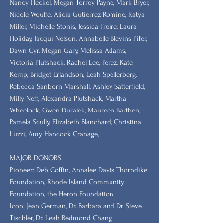
Nancy Heckel, Megan Torrey-Payne, Mark Bryer,
Nicole Woulfe, Alicia Gutierrez-Romine, Katya
Miller, Michelle Stonis, Jessica Freire, Laura
Holiday, Jacqui Nelson, Annabelle Blevins Pifer,
Dawn Cyr, Megan Gary, Melissa Adams,
Victoria Plutshack, Rachel Lee, Perez, Kate
Kemp, Bridget Erlandson, Leah Spellerberg,
Rebecca Sanborn Marshall​, Ashley Satterfield,
Milly Neff, Alexandra Plutshack, Martha
Wheelock, Gwen Duralek, Maureen Barthen,
Pamela Scully, Elizabeth Blanchard, Christina
Luzzi, Amy Hancock Cranage,
MAJOR DONORS
​Pioneer: Deb Coffin, Annalee Davis Thorndike
Foundation, Rhode Island Community
Foundation, the Heron Foundation
Icon: Jean German, Dr. Barbara and Dr. Steve
Tischler, Dr. Leah Redmond Chang