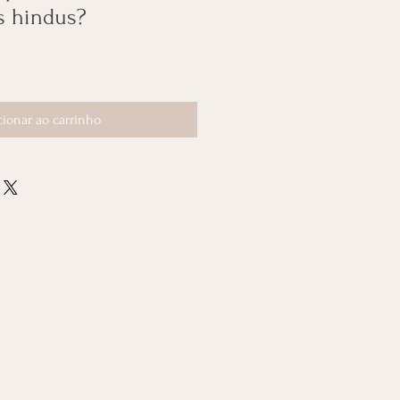
s hindus?
cionar ao carrinho