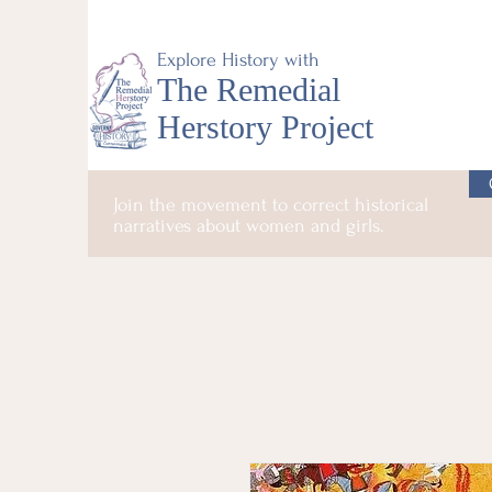
Explore History with
The Remedial
Herstory Project
Join the movement to correct historical
narratives about women and girls.