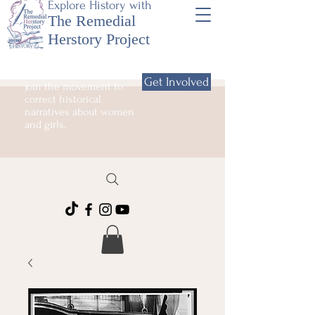
Explore History with
The Remedial
Herstory Project
Get Involved
Join the movement to
correct historical
narratives about women
and girls.