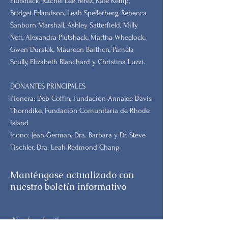
Plutshack, Rachel Lee Perez, Kate Kemp,
Bridget Erlandson, Leah Spellerberg, Rebecca
Sanborn Marshall, Ashley Satterfield, Milly
Neff, Alexandra Plutshack, Martha Wheelock,
Gwen Duralek, Maureen Barthen, Pamela
Scully, Elizabeth Blanchard y Christina Luzzi.
DONANTES PRINCIPALES
Pionera: Deb Coffin, Fundación Annalee Davis
Thorndike, Fundación Comunitaria de Rhode
Island
Icono: Jean German, Dra. Barbara y Dr. Steve
Tischler, Dra. Leah Redmond Chang
Manténgase actualizado con
nuestro boletín informativo
Nombre de pila