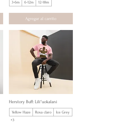
3-6m
6-12m
12-18m
Agregar al carrito
Vista rápida
Herstory Buff: Liliʻuokalani
Yellow Haze
Rosa claro
Ice Grey
+3