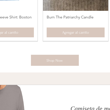
eeve Shirt: Boston
Burn The Patriarchy Candle
sta rápida
Vista rápida
ar al carrito
Agregar al carrito
Shop Now
Camiseta de ma