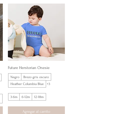
Vista rápida
Future Herstorian Onesie
Negro
Brezo gris oscuro
Heather Columbia Blue
+3
3-6m
6-12m
12-18m
Agregar al carrito