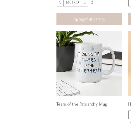
S
METRO
L
+2
Agregar al carrito
Vista rápida
Tears of the Patriarchy Mug
H