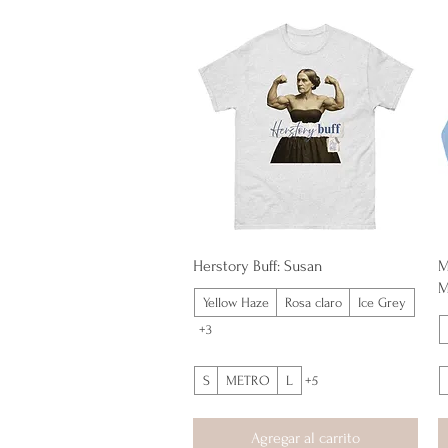
Vista rápida
Herstory Buff: Susan
M
M
Yellow Haze
Rosa claro
Ice Grey
+3
S
METRO
L
+5
Agregar al carrito