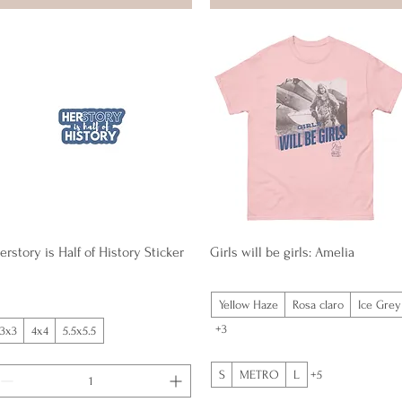
Vista rápida
Vista rápida
erstory is Half of History Sticker
Girls will be girls: Amelia
Yellow Haze
Rosa claro
Ice Grey
+3
3x3
4x4
5.5x5.5
S
METRO
L
+5