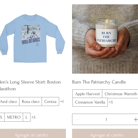
Vista rápida
Vista rápida
en’s Long Sleeve Shirt: Boston
Burn The Patriarchy Candle
arathon
Apple Harvest
Christmas Warmth
Azul claro
Rosa claro
Ceniza
+1
Cinnamon Vanilla
+5
S
METRO
L
+5
Agregar al carrito
Agregar al carrito