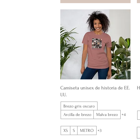
Vista rápida
Camiseta unisex de historia de EE.
H
UU.
Brezo gris oscuro
Arcilla de brezo
Malva brezo
+4
XS
S
METRO
+3