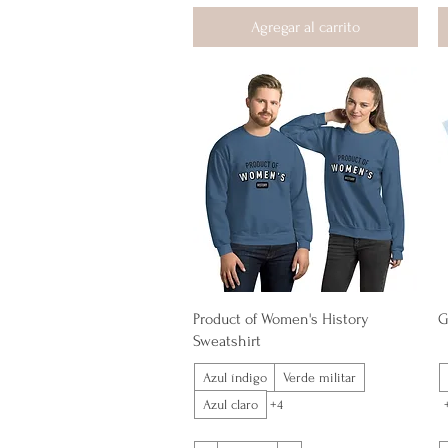
Agregar al carrito
Vista rápida
Product of Women's History
G
Sweatshirt
Azul índigo
Verde militar
Azul claro
+4