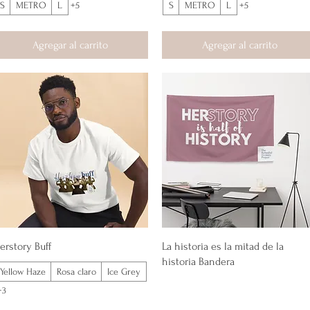
S
METRO
L
+5
S
METRO
L
+5
Agregar al carrito
Agregar al carrito
Vista rápida
Vista rápida
erstory Buff
La historia es la mitad de la
historia Bandera
Yellow Haze
Rosa claro
Ice Grey
+3