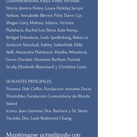
Gutierrez-Romine, Katya Miller, Michelle
Stonis, Jessica Freire, Laura Holiday, Jacqui
Nelson, Annabelle Blevins Pifer, Dawn Cyr,
Megan Gary, Melissa Adams, Victoria
Plutshack, Rachel Lee Perez, Kate Kemp,
Bridget Erlandson, Leah Spellerberg, Rebecca
Sanborn Marshall, Ashley Satterfield, Milly
Neff, Alexandra Plutshack, Martha Wheelock,
Gwen Duralek, Maureen Barthen, Pamela
Scully, Elizabeth Blanchard y Christina Luzzi.
DONANTES PRINCIPALES
Pionera: Deb Coffin, Fundación Annalee Davis
Thorndike, Fundación Comunitaria de Rhode
Island
Icono: Jean German, Dra. Barbara y Dr. Steve
Tischler, Dra. Leah Redmond Chang
Manténgase actualizado con