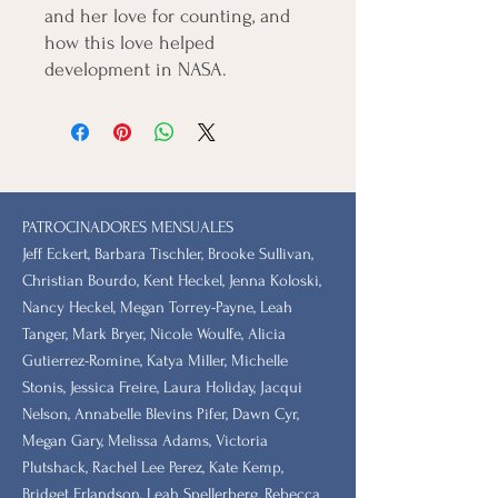
and her love for counting, and
how this love helped
development in NASA.
PATROCINADORES MENSUALES
Jeff Eckert, Barbara Tischler, Brooke Sullivan,
Christian Bourdo, Kent Heckel, Jenna Koloski,
Nancy Heckel, Megan Torrey-Payne, Leah
Tanger, Mark Bryer, Nicole Woulfe, Alicia
Gutierrez-Romine, Katya Miller, Michelle
Stonis, Jessica Freire, Laura Holiday, Jacqui
Nelson, Annabelle Blevins Pifer, Dawn Cyr,
Megan Gary, Melissa Adams, Victoria
Plutshack, Rachel Lee Perez, Kate Kemp,
Bridget Erlandson, Leah Spellerberg, Rebecca