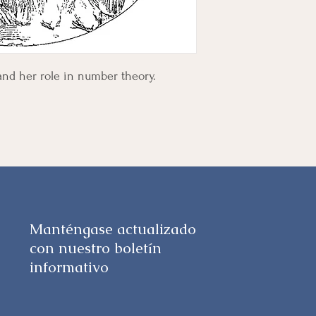
nd her role in number theory.
Manténgase actualizado
con nuestro boletín
informativo