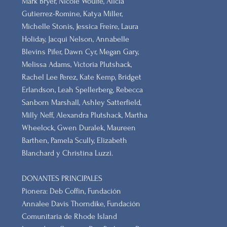
Mark Bryer, Nicole Woulfe, Alicia
Gutierrez-Romine, Katya Miller,
Michelle Stonis, Jessica Freire, Laura
Holiday, Jacqui Nelson, Annabelle
Blevins Pifer, Dawn Cyr, Megan Gary,
Melissa Adams, Victoria Plutshack,
Rachel Lee Perez, Kate Kemp, Bridget
Erlandson, Leah Spellerberg, Rebecca
Sanborn Marshall, Ashley Satterfield,
Milly Neff, Alexandra Plutshack, Martha
Wheelock, Gwen Duralek, Maureen
Barthen, Pamela Scully, Elizabeth
Blanchard y Christina Luzzi.
DONANTES PRINCIPALES
Pionera: Deb Coffin, Fundación
Annalee Davis Thorndike, Fundación
Comunitaria de Rhode Island