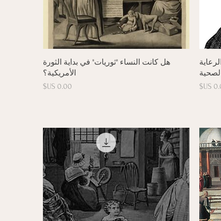
العرض السريع
لرعاية
هل كانت النساء "ثوريات" في بداية الثورة
لصحية
الأمريكية؟
سعر
السعر