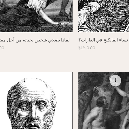
رض السريع
العرض السريع
نساء الفايكنج في الغارات؟
لماذا يضحي شخص بحياته من أجل معتق
السعر
ال