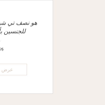
للجنسين بأ
السعر
9$
عرض ال