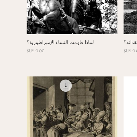
العرض السريع
داته؟
لماذا قاومت النساء الإمبراطورية؟
سعر
السعر