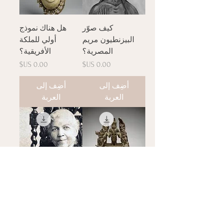
كيف صوّر
هل هناك نموذج
البيزنطيون مريم
أولي للملكة
المصرية؟
الأفريقية؟
السعر
السعر
أضِف إلى
أضِف إلى
العربة
العربة
ما مدى قوة
هل كانت العبودية
الملكات في أفريقيا
تختلف عن العبودية؟
ما قبل الحديثة
السعر