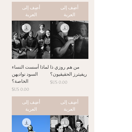
أضِف إلى
أضِف إلى
العربة
العربة
من هم روزي ذا
لماذا أسست النساء
ريفيترز الحقيقيون؟
السود نواديهن
الخاصة؟
السعر
السعر
أضِف إلى
أضِف إلى
العربة
العربة