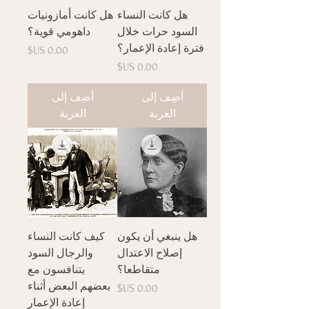
هل كانت النساء
هل كانت أمازونيات
السود حرات خلال
داهومي قوية؟
فترة إعادة الإعمار؟
السعر
السعر
أضِف إلى
أضِف إلى
العربة
العربة
هل ينبغي أن يكون
كيف كانت النساء
إصلاح الاعتدال
والرجال السود
متقاطعا؟
يتنافسون مع
بعضهم البعض أثناء
السعر
إعادة الإعمار