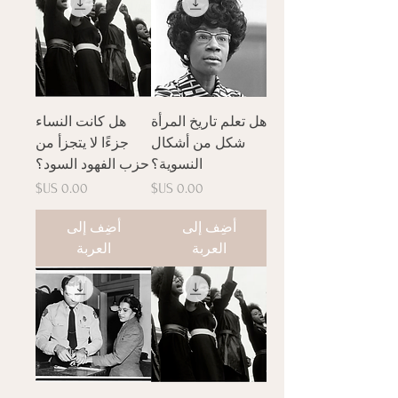
هل تعلم تاريخ المرأة
هل كانت النساء
شكل من أشكال
جزءًا لا يتجزأ من
النسوية؟
حزب الفهود السود؟
السعر
السعر
أضِف إلى
أضِف إلى
العربة
العربة