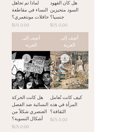
هل كان الفهود
لماذا تم تجاهل
السود متحيزين
النساء في مقاطعة
جنسيا؟
حافلات مونتغمري؟
السعر
السعر
أضِف إلى
أضِف إلى
العربة
العربة
كيف كانت تُعامل
هل كانت الحركة
المرأة في هذه
النسائية ضد الفصل
الثقافة؟
العنصري شكلاً من
أشكال النسوية؟
السعر
السعر