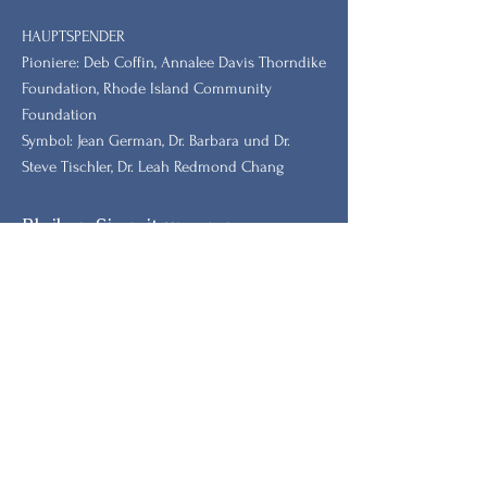
HAUPTSPENDER
Pioniere: Deb Coffin, Annalee Davis Thorndike
Foundation, Rhode Island Community
Foundation
Symbol: Jean German, Dr. Barbara und Dr.
Steve Tischler, Dr. Leah Redmond Chang
Bleiben Sie mit unserem
Newsletter auf dem Laufenden.
Vorname
Nachname
E-Mail