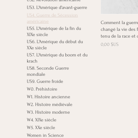
US3. L'Amérique d'avant-guerre
US4. Guerre de Sécession
américaine
Ap
Comment la guerre
US5. L'Amérique de la fin du
changé la vie des
XIXe siècle
tenu de la race et 
US6. L'Amérique du début du
Prix
0,00 $US
XXe siècle
US7. L'Amérique du boom et du
krach
US8. Seconde Guerre
mondiale
US9. Guerre froide
W0. Préhistoire
W1. Histoire ancienne
W2. Histoire médiévale
W3. Histoire moderne
W4. XIXe siècle
W5. XXe siècle
Women in Science