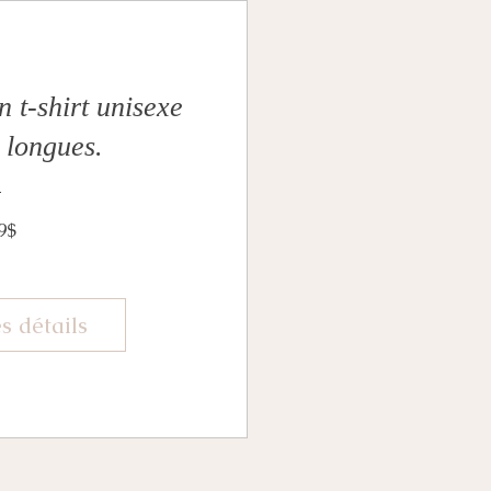
t-shirt unisexe
 longues.
Prix
9$
s détails