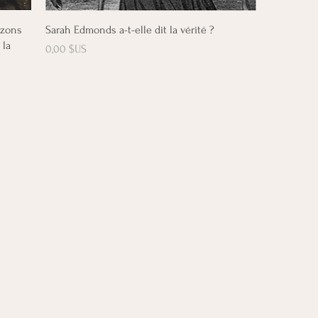
Aperçu rapide
izons
Sarah Edmonds a-t-elle dit la vérité ?
 la
Prix
0,00 $US