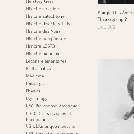
Herstory Gear
Histoire africaine
Ap
Pourquoi les Améri
Histoire autochtone
Thanksgiving ?
Histoire des États-Unis
Prix
0,00 $US
Histoire des Noirs
Histoire européenne
Histoire LGBTQ+
Histoire mondiale
Leçons élémentaires
Mathematics
Medicine
Pédagogie
Physics
Psychology
US0. Pré-contact Amérique
US10. Droits civiques et
féminisme
US11. L'Amérique moderne
US2. Révolution américaine