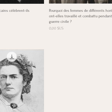
erçu rapide
Aperçu rapide
cains célèbrent-ils
Pourquoi des femmes de différents hor
ont-elles travaillé et combattu pendant
guerre civile ?
Prix
0,00 $US