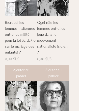
Pourquoi les
Quel rôle les
femmes indiennes
femmes ont-elles
ont-elles milité
joué dans le
pour la loi Sarda (loi
mouvement
sur le mariage des
nationaliste indien
enfants) ?
?
Prix
Prix
0,00 $US
0,00 $US
Ajouter au
Ajouter au
panier
panier