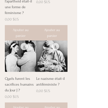
l'apartheid était-il
Prix
0,00 $US
une forme de
féminisme ?
Prix
0,00 $US
Ajouter au
Ajouter au
panier
panier
Quels furent les
Le nazisme était-il
sacrifices humains
antiféministe ?
du Jour J ?
Prix
0,00 $US
Prix
0,00 $US
Ajouter au
Ajouter au