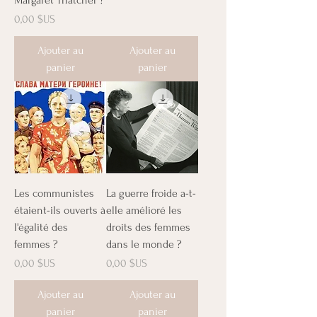
Prix
0,00 $US
Ajouter au
Ajouter au
panier
panier
Les communistes
La guerre froide a-t-
étaient-ils ouverts à
elle amélioré les
l'égalité des
droits des femmes
femmes ?
dans le monde ?
Prix
Prix
0,00 $US
0,00 $US
Ajouter au
Ajouter au
panier
panier