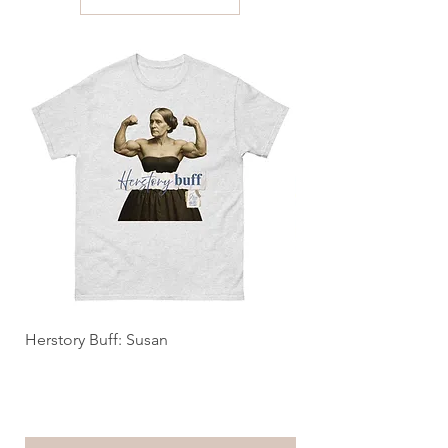
Herstory Buff: Susan
Men’s Long Sleeve Sh
Marathon