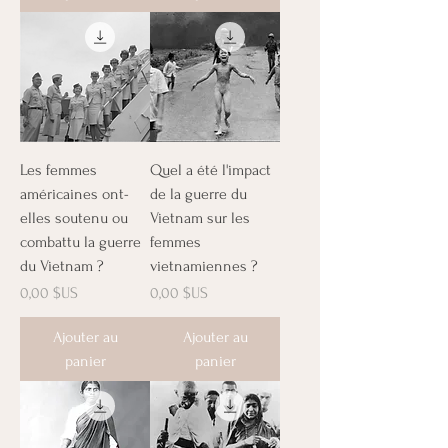
Les femmes
Quel a été l'impact
américaines ont-
de la guerre du
elles soutenu ou
Vietnam sur les
combattu la guerre
femmes
du Vietnam ?
vietnamiennes ?
Prix
Prix
0,00 $US
0,00 $US
Ajouter au
Ajouter au
panier
panier