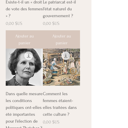
Existe-t-il un « droit
Le patriarcat est-il
de vote des femmes
l'état naturel du
» ?
gouvernement ?
Prix
Prix
0,00 $US
0,00 $US
Ajouter au
Ajouter au
panier
panier
Dans quelle mesure
Comment les
les conditions
femmes étaient-
politiques ont-elles
elles traitées dans
été importantes
cette culture ?
pour l'élection de
Prix
0,00 $US
Margaret Thatcher ?