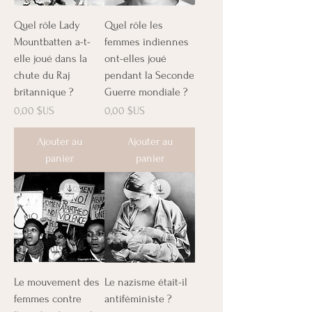
Quel rôle Lady
Quel rôle les
Mountbatten a-t-
femmes indiennes
elle joué dans la
ont-elles joué
chute du Raj
pendant la Seconde
britannique ?
Guerre mondiale ?
Prix
Prix
0,00 $US
0,00 $US
Ajouter au
Ajouter au
panier
panier
Le mouvement des
Le nazisme était-il
femmes contre
antiféministe ?