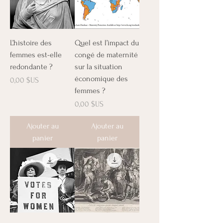
L’histoire des
Quel est l’impact du
femmes est-elle
congé de maternité
redondante ?
sur la situation
économique des
Prix
0,00 $US
femmes ?
Prix
0,00 $US
Ajouter au
Ajouter au
panier
panier