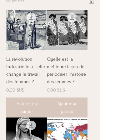
86 articles
Tri
La révolution
Quelle est la
industrielle a-t-elle
meilleure façon de
changé le travail
périodiser l'histoire
des femmes ?
des femmes ?
Prix
Prix
0,00 $US
0,00 $US
Ajouter au
Ajouter au
panier
panier