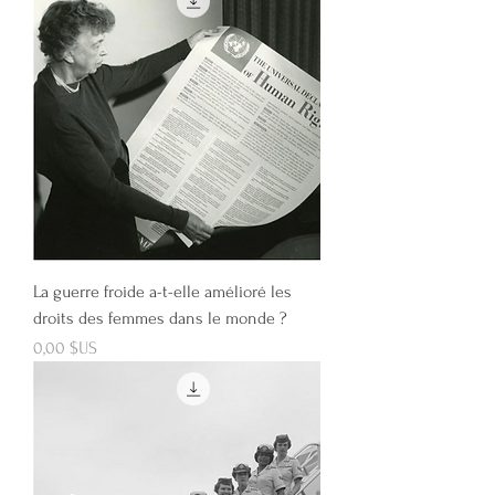
La guerre froide a-t-elle amélioré les
droits des femmes dans le monde ?
Prix
0,00 $US