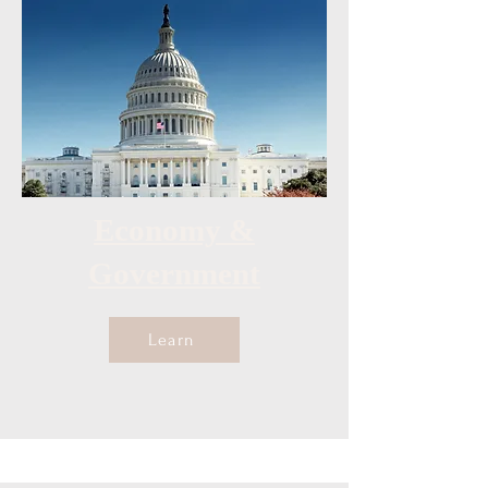
Economy &
Government
Learn