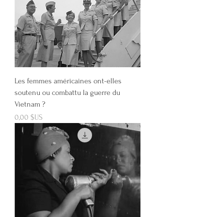
Les femmes américaines ont-elles
soutenu ou combattu la guerre du
Vietnam ?
Prix
0,00 $US