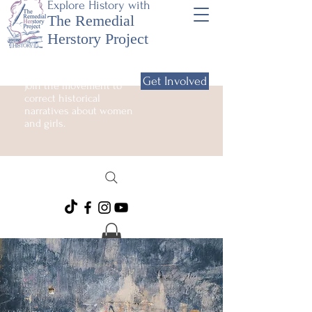
Explore History with
The Remedial
Herstory Project
Get Involved
Join the movement to
correct historical
narratives about women
and girls.