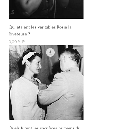
Qui étaient les véritables Rosie la
Riveteuse ?
Prix
0,00 $US
Quels furent les sacrifices humains du