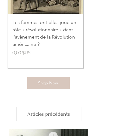
Les femmes ont-elles joué un
Comment la pilule a-t-
rôle « révolutionnaire » dans
transformé la vie éc
l'avènement de la Révolution
des femmes ?
américaine ?
Prix
0,00 $US
Prix
0,00 $US
Shop Now
Articles précédents