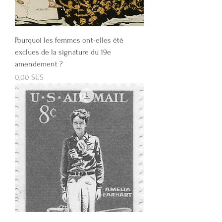
Pourquoi les femmes ont-elles été
exclues de la signature du 19e
amendement ?
Prix
0,00 $US