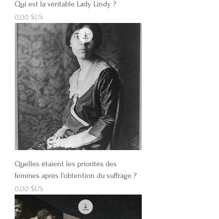
Qui est la véritable Lady Lindy ?
Prix
0,00 $US
Quelles étaient les priorités des
femmes après l'obtention du suffrage ?
Prix
0,00 $US