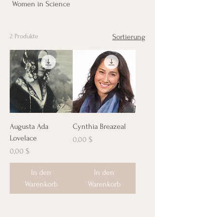
Women in Science
2 Produkte
Sortierung
Augusta Ada
Cynthia Breazeal
Lovelace
Preis
0,00 $
Preis
0,00 $
In den
In den
Warenkorb
Warenkorb