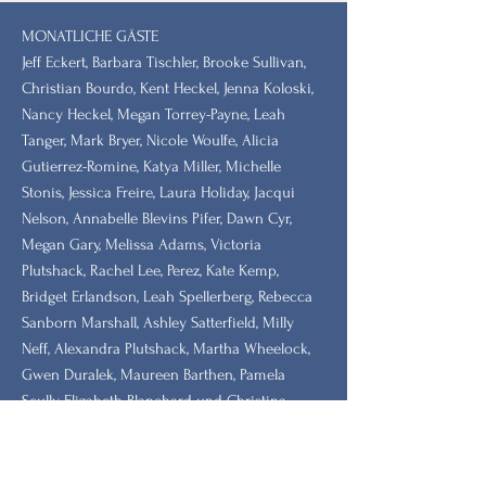
MONATLICHE GÄSTE
Jeff Eckert, Barbara Tischler, Brooke Sullivan,
Christian Bourdo, Kent Heckel, Jenna Koloski,
Nancy Heckel, Megan Torrey-Payne, Leah
Tanger, Mark Bryer, Nicole Woulfe, Alicia
Gutierrez-Romine, Katya Miller, Michelle
Stonis, Jessica Freire, Laura Holiday, Jacqui
Nelson, Annabelle Blevins Pifer, Dawn Cyr,
Megan Gary, Melissa Adams, Victoria
Plutshack, Rachel Lee, Perez, Kate Kemp,
Bridget Erlandson, Leah Spellerberg, Rebecca
Sanborn Marshall, Ashley Satterfield, Milly
Neff, Alexandra Plutshack, Martha Wheelock,
Gwen Duralek, Maureen Barthen, Pamela
Scully, Elizabeth Blanchard und Christina
Luzzi.
HAUPTSPENDER