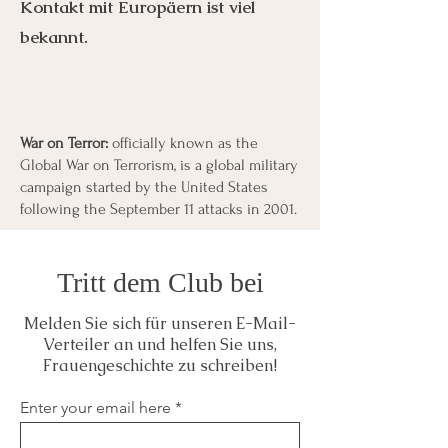
Kontakt mit Europäern ist viel
bekannt.
War on Terror:
officially known as the
Global War on Terrorism, is a global military
campaign started by the United States
following the September 11 attacks in 2001.
Tritt dem Club bei
Menu
Listen
Citation
Melden Sie sich für unseren E-Mail-
Bibliography
Films
Verteiler an und helfen Sie uns,
Frauengeschichte zu schreiben!
Books
Primary Sources
Enter your email here